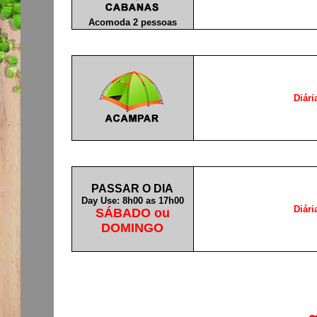
Acomoda 2 pessoas
D
iár
PASSAR O DIA
Day Use: 8h00 as 17h00
D
iár
SÁBADO ou
DOMINGO