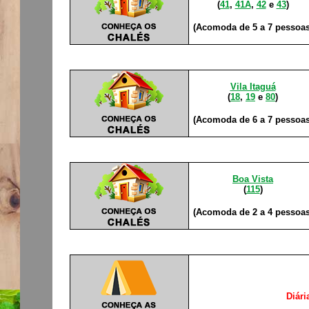
(
41
,
41A
,
42
e
43
)
(Acomoda de 5 a 7 pessoas
Vila Itaguá
(
18
,
19
e
80
)
(Acomoda de 6 a 7 pessoas
Boa Vista
(
115
)
(Acomoda de 2 a 4 pessoas
D
iár