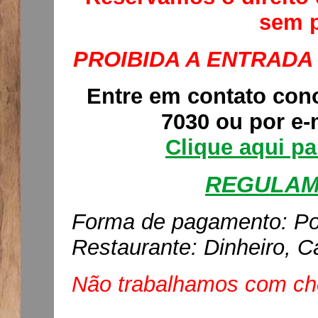
sem p
PROIBIDA A ENTRADA
Entre em contato cono
7030 ou por e-
Clique aqui p
REGULAM
F
orma de pagamento: Por
Restaurante: Dinheiro, Ca
Não trabalhamos com c