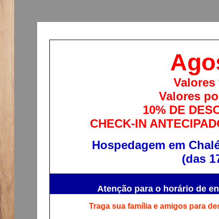
Ago
Valores
Valores po
10% DE DESC
CHECK-IN ANTECIPAD
Hospedagem em Chalés
(das 1
Atenção para o horário de en
Traga sua família e amigos para de