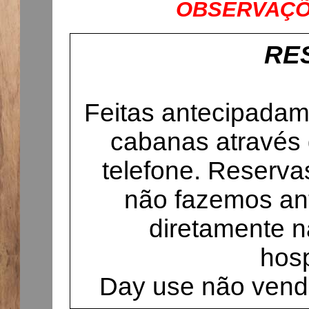
OBSERVAÇÕ
RE
Feitas antecipadam
cabanas através
telefone. Reserva
não fazemos ant
diretamente n
hos
Day use não ven