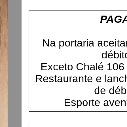
PAG
Na portaria aceit
débit
Exceto Chalé 106 
Restaurante e lanch
de débi
Esporte avent