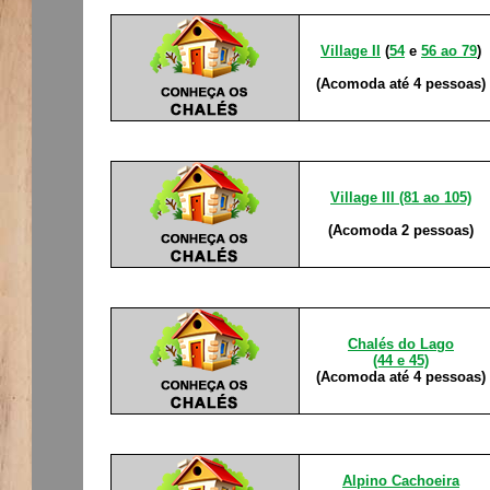
Village II
(
54
e
56 ao 79
)
(Acomoda até 4 pessoas)
Village III (81 ao 105)
(Acomoda 2 pessoas)
Chalés do Lago
(44 e 45)
(Acomoda até 4 pessoas)
Alpino Cachoeira